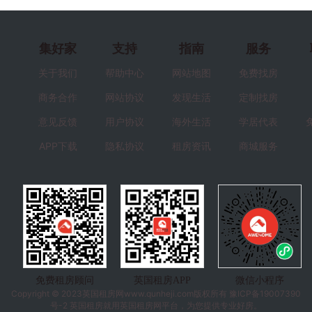
集好家
支持
指南
服务
关于我们
帮助中心
网站地图
免费找房
商务合作
网站协议
发现生活
定制找房
意见反馈
用户协议
海外生活
学居代表
APP下载
隐私协议
租房资讯
商城服务
免费租房顾问
英国租房APP
微信小程序
Copyright © 2023
英国租房
网www.qunheji.com版权所有
豫ICP备19007390
号-2
英国租房就用英国租房网平台，为您提供专业好房。