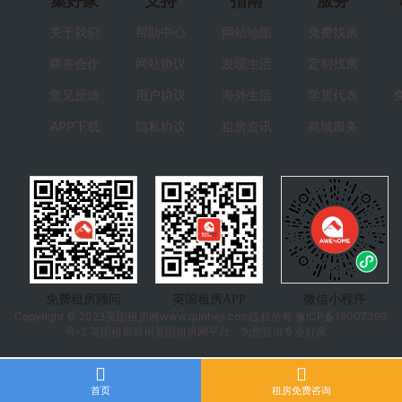
集好家
支持
指南
服务
关于我们
帮助中心
网站地图
免费找房
商务合作
网站协议
发现生活
定制找房
意见反馈
用户协议
海外生活
学居代表
APP下载
隐私协议
租房资讯
商城服务
免费租房顾问
英国租房APP
微信小程序
Copyright © 2023
英国租房
网www.qunheji.com版权所有
豫ICP备19007390
号-2
英国租房就用英国租房网平台，为您提供专业好房。
首页
租房免费咨询