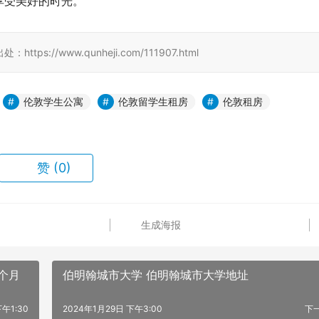
享受美好的时光。
/www.qunheji.com/111907.html
伦敦学生公寓
伦敦留学生租房
伦敦租房
赞
(0)
生成海报
个月
伯明翰城市大学 伯明翰城市大学地址
午1:30
2024年1月29日 下午3:00
下