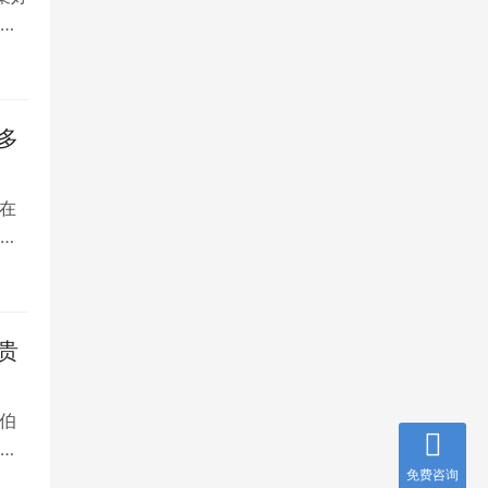
将
多
在
是
贵
伯
，
免费咨询