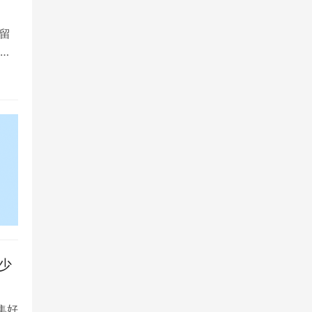
留
大
少
集好