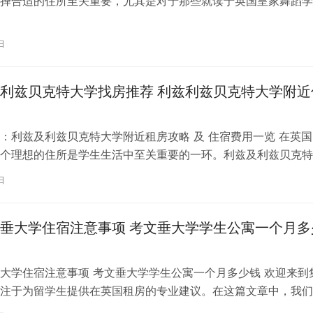
择合适的住所至关重要，尤其是对于那些就读于英国皇家舞蹈学
。为了帮助你更好地了解并选择理…
日
利兹贝克特大学找房推荐 利兹利兹贝克特大学附近
：利兹及利兹贝克特大学附近租房攻略 及 住宿费用一览 在英国
个理想的住所是学生生活中至关重要的一环。利兹及利兹贝克特
称利兹贝大）作为英国一所卓越的…
日
垂大学住宿注意事项 考文垂大学学生公寓一个月多
大学住宿注意事项 考文垂大学学生公寓一个月多少钱 欢迎来到
注于为留学生提供在英国租房的专业建议。在这篇文章中，我们
国考文垂大学住宿的注意事项，以…