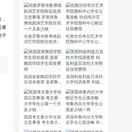
分，
质量
助于
伦敦罗斯布鲁弗戏剧
伦敦坎伯韦尔艺术学
演艺学院附近租房注
院预科中心学生公寓
意事项 罗斯布鲁弗
攻略 坎伯韦尔艺术
戏剧演艺学院住宿一
学院预科中心附近住
个月多少钱
宿费用
英国皇家舞蹈学院学
英国利兹利兹贝克特
生宿舍推荐 皇家舞
大学找房推荐 利兹
蹈学院学生宿舍费用
利兹贝克特大学附近
住宿费用
英国考文垂大学住宿
英国布鲁内尔大学附
注意事项 考文垂大
近学生公寓攻略 布
学学生公寓一个月多
鲁内尔大学学生公寓