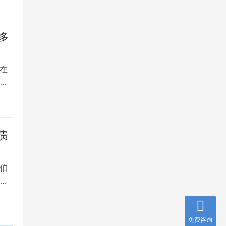
多
在
是
贵
伯
，
免费咨询