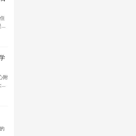
住
是留
学
心附
众多
的