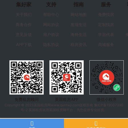
集好家
支持
指南
服务
关于我们
帮助中心
网站地图
免费找房
商务合作
网站协议
发现生活
定制找房
意见反馈
用户协议
海外生活
学居代表
APP下载
隐私协议
租房资讯
商城服务
免费租房顾问
英国租房APP
微信小程序
Copyright © 2023
英国租房
网www.qunheji.com版权所有
豫ICP备19007390
号-2
英国租房就用英国租房网平台，为您提供专业好房。