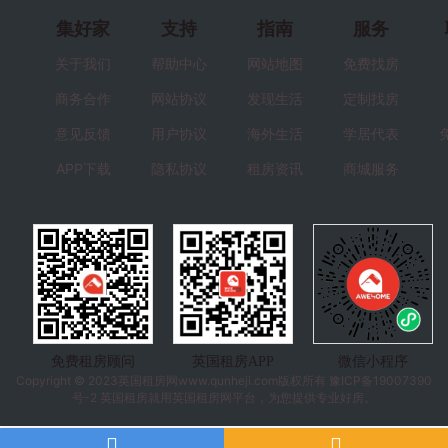
集好家
支持
指南
服务
关于我们
帮助中心
网站地图
免费找房
商务合作
网站协议
发现生活
定制找房
意见反馈
用户协议
海外生活
学居代表
APP下载
隐私协议
租房资讯
商城服务
免费租房顾问
英国租房APP
微信小程序
Copyright © 2023
英国租房
网www.qunheji.com版权所有
豫ICP备19007390
号-2
英国租房就用英国租房网平台，为您提供专业好房。