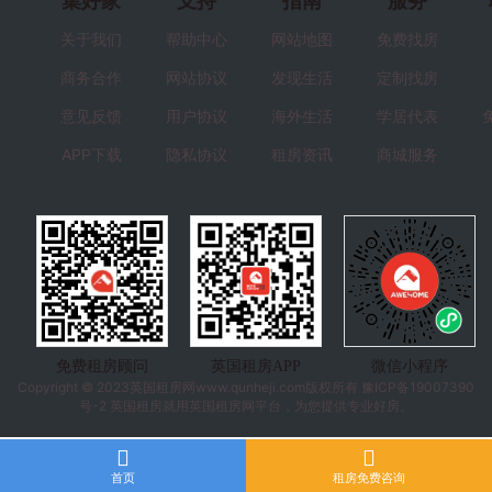
集好家
支持
指南
服务
关于我们
帮助中心
网站地图
免费找房
商务合作
网站协议
发现生活
定制找房
意见反馈
用户协议
海外生活
学居代表
APP下载
隐私协议
租房资讯
商城服务
免费租房顾问
英国租房APP
微信小程序
Copyright © 2023
英国租房
网www.qunheji.com版权所有
豫ICP备19007390
号-2
英国租房就用英国租房网平台，为您提供专业好房。
首页
租房免费咨询