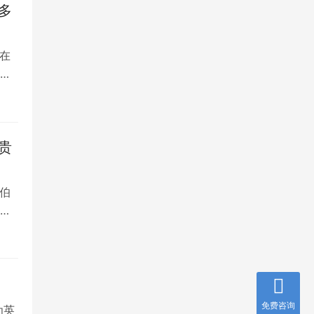
多
在
是
贵
伯
，
免费咨询
为英