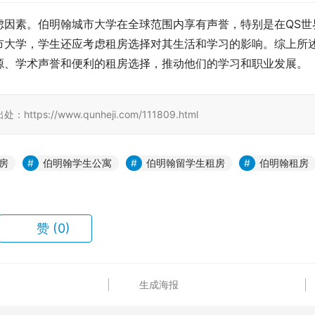
虑因素。伯明翰城市大学在全球范围内享有声誉，特别是在QS世
市大学，学生还应考虑租房选择对其生活和学习的影响。综上所
源、学术声誉和便利的租房选择，推动他们的学习和职业发展。
//www.qunheji.com/111809.html
房
伯明翰学生公寓
伯明翰留学生租房
伯明翰租房
赞
(0)
生成海报