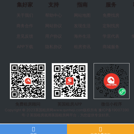
集好家
支持
指南
服务
关于我们
帮助中心
网站地图
免费找房
商务合作
网站协议
发现生活
定制找房
意见反馈
用户协议
海外生活
学居代表
APP下载
隐私协议
租房资讯
商城服务
免费租房顾问
英国租房APP
微信小程序
Copyright © 2023
英国租房
网www.qunheji.com版权所有
豫ICP备19007390
号-2
英国租房就用英国租房网平台，为您提供专业好房。