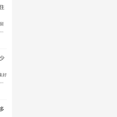
住
留
大
少
集好
将
多