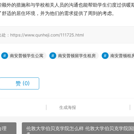
些额外的措施和与学校相关人员的沟通也能帮助学生们度过供暖
了舒适的居住环境，并为他们的需求提供了周到的考虑。
/www.qunheji.com/111725.html
南安普顿学生公寓
南安普顿留学生租房
南安普顿租
赞
(0)
生成海报
合理
伦敦大学伯贝克学院怎么样 伦敦大学伯贝克学院国