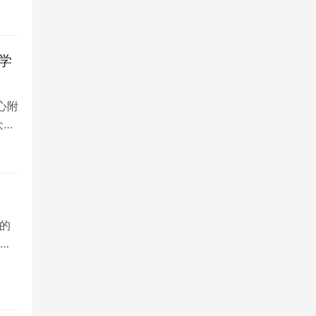
学
心附
众多
的
院