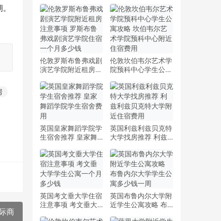
期。
伦敦罗斯布鲁弗戏剧
伦敦坎伯韦尔艺术学
演艺学院附近租房注
院预科中心学生公寓
意事项 罗斯布鲁弗
攻略 坎伯韦尔艺术
戏剧演艺学院住宿一
学院预科中心附近住
房
个月多少钱
宿费用
英国皇家舞蹈学院学
英国利兹利兹贝克特
生宿舍推荐 皇家舞
大学找房推荐 利兹
蹈学院学生宿舍费用
利兹贝克特大学附近
住宿费用
英国考文垂大学住宿
英国布鲁内尔大学附
注意事项 考文垂大
近学生公寓攻略 布
际商
学学生公寓一个月多
鲁内尔大学学生公寓