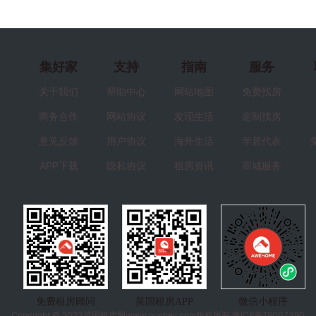
集好家
支持
指南
服务
关于我们
帮助中心
网站地图
免费找房
商务合作
网站协议
发现生活
定制找房
意见反馈
用户协议
海外生活
学居代表
APP下载
隐私协议
租房资讯
商城服务
免费租房顾问
英国租房APP
微信小程序
Copyright © 2023
英国租房
网www.qunheji.com版权所有
豫ICP备19007390