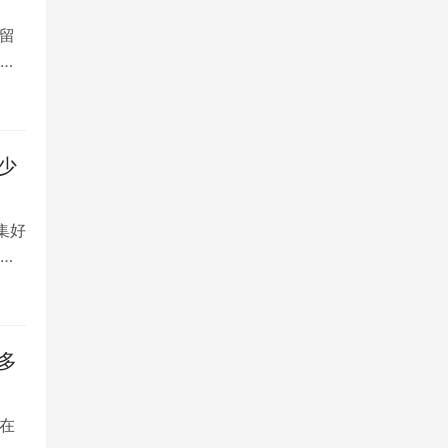
留
大
少
集好
将
多
在