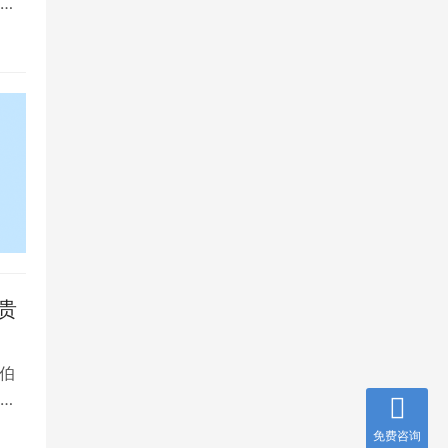
是
贵
伯
，
免费咨询