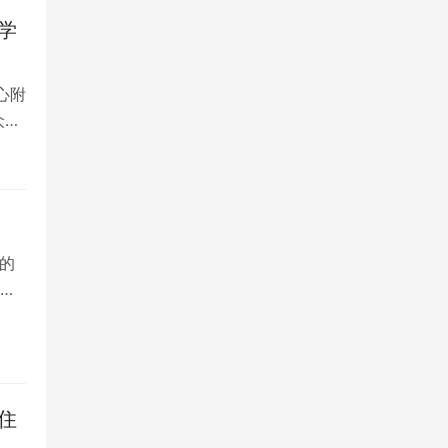
学
心附
众多
的
院
住