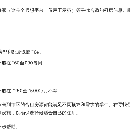
好家（这是个假想平台，仅用于示范）等寻找合适的租房信息。
视房型和配套设施而定。
在£60至£90每周。
在£250至£500每月不等。
宿舍到市区的合租房源都能满足不同预算和需求的学生。在寻找
利设施，以确保选择最适合自己的住所。
一步帮助。