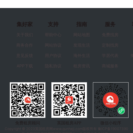
集好家
支持
指南
服务
关于我们
帮助中心
网站地图
免费找房
商务合作
网站协议
发现生活
定制找房
意见反馈
用户协议
海外生活
学居代表
APP下载
隐私协议
租房资讯
商城服务
免费租房顾问
英国租房APP
微信小程序
Copyright © 2023
英国租房
网www.qunheji.com版权所有
豫ICP备19007390