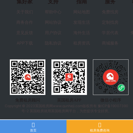
集好家
支持
指南
服务
关于我们
帮助中心
网站地图
免费找房
商务合作
网站协议
发现生活
定制找房
意见反馈
用户协议
海外生活
学居代表
APP下载
隐私协议
租房资讯
商城服务
免费租房顾问
英国租房APP
微信小程序
Copyright © 2023
英国租房
网www.qunheji.com版权所有
豫ICP备19007390
号-2
英国租房就用英国租房网平台，为您提供专业好房。
首页
租房免费咨询