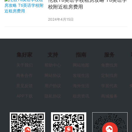
伦敦Tti英语学校租房攻略 Tti英语学
校附近租房费用
2024年4月15日
集好家
支持
指南
服务
关于我们
帮助中心
网站地图
免费找房
商务合作
网站协议
发现生活
定制找房
意见反馈
用户协议
海外生活
学居代表
APP下载
隐私协议
租房资讯
商城服务