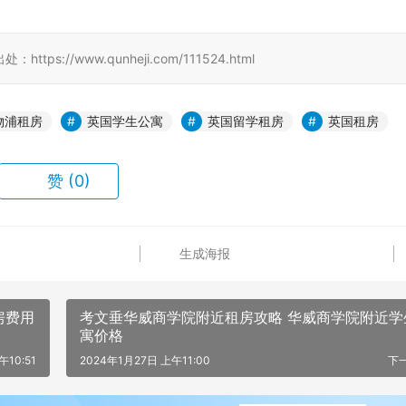
//www.qunheji.com/111524.html
物浦租房
英国学生公寓
英国留学租房
英国租房
赞
(0)
生成海报
房费用
考文垂华威商学院附近租房攻略 华威商学院附近学
寓价格
午10:51
2024年1月27日 上午11:00
下