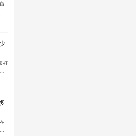
留
大
少
集好
将
多
在
是