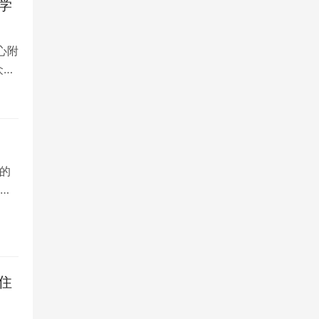
学
心附
众多
的
院
住