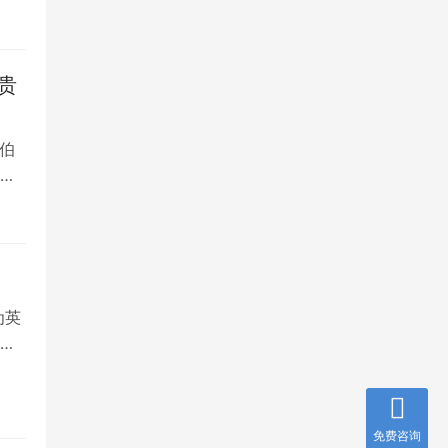
贵
伯
，
为英
就
免费咨询