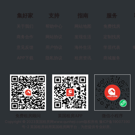
集好家
支持
指南
服务
关于我们
帮助中心
网站地图
免费找房
商务合作
网站协议
发现生活
定制找房
意见反馈
用户协议
海外生活
学居代表
APP下载
隐私协议
租房资讯
商城服务
免费租房顾问
英国租房APP
微信小程序
Copyright © 2023
英国租房
网www.qunheji.com版权所有
豫ICP备19007390
号-2
英国租房就用英国租房网平台，为您提供专业好房。