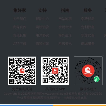
集好家
支持
指南
服务
关于我们
帮助中心
网站地图
免费找房
商务合作
网站协议
发现生活
定制找房
意见反馈
用户协议
海外生活
学居代表
APP下载
隐私协议
租房资讯
商城服务
免费租房顾问
英国租房APP
微信小程序
Copyright © 2023
英国租房
网www.qunheji.com版权所有
豫ICP备19007390
号-2
英国租房就用英国租房网平台，为您提供专业好房。