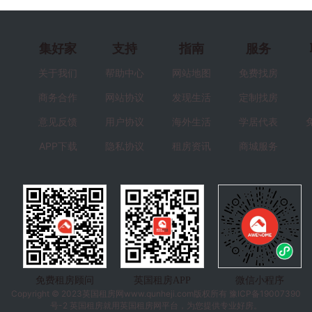
集好家
支持
指南
服务
关于我们
帮助中心
网站地图
免费找房
商务合作
网站协议
发现生活
定制找房
意见反馈
用户协议
海外生活
学居代表
APP下载
隐私协议
租房资讯
商城服务
免费租房顾问
英国租房APP
微信小程序
Copyright © 2023
英国租房
网www.qunheji.com版权所有
豫ICP备19007390
号-2
英国租房就用英国租房网平台，为您提供专业好房。