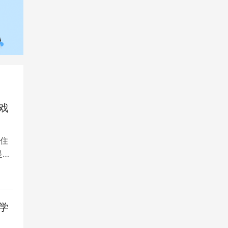
戏
住
是留
学