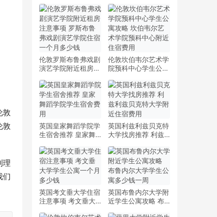
伦敦罗斯布鲁弗戏剧
伦敦坎伯韦尔艺术学
演艺学院附近租房注
院预科中心学生公寓
意事项 罗斯布鲁弗
攻略 坎伯韦尔艺术
戏剧演艺学院住宿一
学院预科中心附近住
个月多少钱
宿费用
伦敦
伦敦
英国皇家舞蹈学院学
英国利兹利兹贝克特
生宿舍推荐 皇家舞
大学找房推荐 利兹
蹈学院学生宿舍费用
利兹贝克特大学附近
住宿费用
到理
我们
英国考文垂大学住宿
英国布鲁内尔大学附
注意事项 考文垂大
近学生公寓攻略 布
学学生公寓一个月多
鲁内尔大学学生公寓