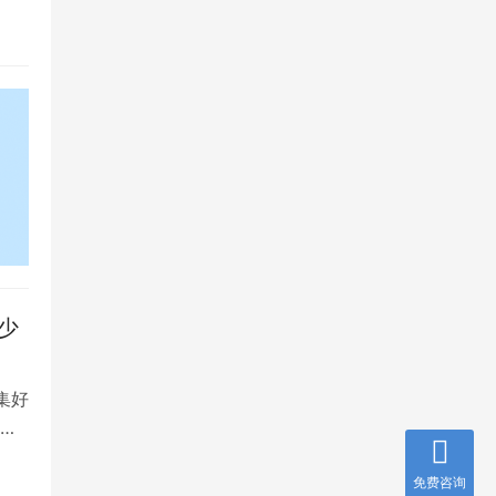
少
集好
将
免费咨询