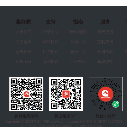
集好家
支持
指南
服务
关于我们
帮助中心
网站地图
免费找房
商务合作
网站协议
发现生活
定制找房
意见反馈
用户协议
海外生活
学居代表
APP下载
隐私协议
租房资讯
商城服务
免费租房顾问
英国租房APP
微信小程序
Copyright © 2023
英国租房
网www.qunheji.com版权所有
豫ICP备19007390
号-2
英国租房就用英国租房网平台，为您提供专业好房。