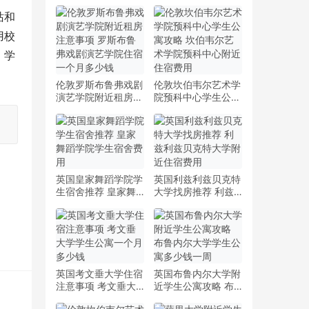
站和
用校
，学
伦敦罗斯布鲁弗戏剧
伦敦坎伯韦尔艺术学
演艺学院附近租房注
院预科中心学生公寓
意事项 罗斯布鲁弗
攻略 坎伯韦尔艺术
戏剧演艺学院住宿一
学院预科中心附近住
个月多少钱
宿费用
英国皇家舞蹈学院学
英国利兹利兹贝克特
生宿舍推荐 皇家舞
大学找房推荐 利兹
蹈学院学生宿舍费用
利兹贝克特大学附近
住宿费用
英国考文垂大学住宿
英国布鲁内尔大学附
注意事项 考文垂大
近学生公寓攻略 布
学学生公寓一个月多
鲁内尔大学学生公寓