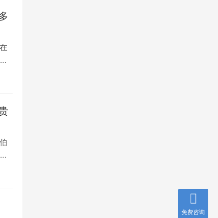
多
在
是
贵
伯
，
免费咨询