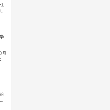
住
是留
学
心附
众多
的
院