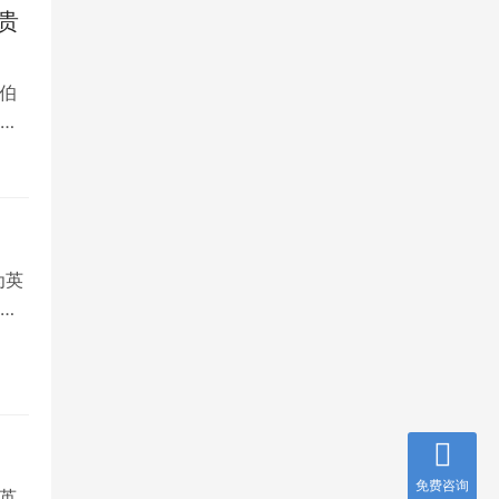
贵
伯
，
为英
就
免费咨询
英