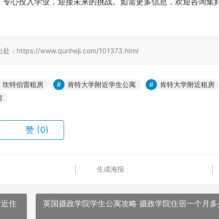
，专心投入学业，迎接未来的挑战。如需更多信息，欢迎咨询集
//www.qunheji.com/101373.html
坎特伯雷租房
肯特大学附近学生公寓
肯特大学附近租房
房
赞
(0)
生成海报
附近住
英国摄政学院学生公寓攻略 摄政学院住宿一个月多