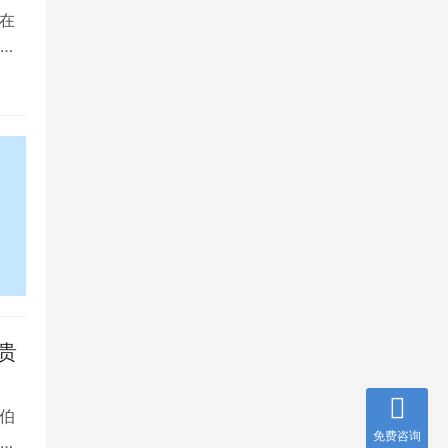
在
是
贵
伯
免费咨询
，