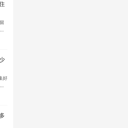
住
留
大
少
集好
将
多