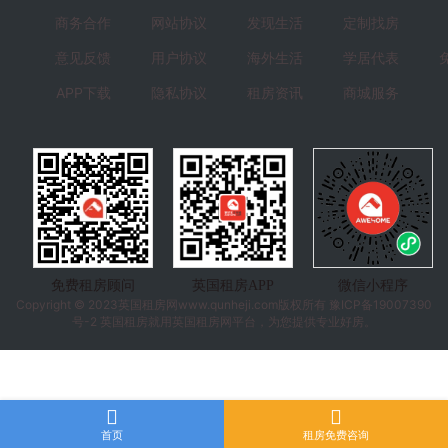
商务合作
网站协议
发现生活
定制找房
意见反馈
用户协议
海外生活
学居代表
APP下载
隐私协议
租房资讯
商城服务
免费租房顾问
英国租房APP
微信小程序
Copyright © 2023
英国租房
网www.qunheji.com版权所有
豫ICP备19007390
号-2
英国租房就用英国租房网平台，为您提供专业好房。
首页
租房免费咨询