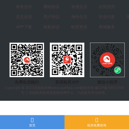
商务合作
网站协议
发现生活
定制找房
意见反馈
用户协议
海外生活
学居代表
APP下载
隐私协议
租房资讯
商城服务
免费租房顾问
英国租房APP
微信小程序
Copyright © 2023
英国租房
网www.qunheji.com版权所有
豫ICP备19007390
号-2
英国租房就用英国租房网平台，为您提供专业好房。
首页
租房免费咨询